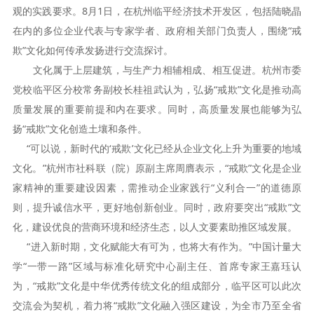
观的实践要求。8月1日，在杭州临平经济技术开发区，包括陆晓晶
在内的多位企业代表与专家学者、政府相关部门负责人，围绕“戒
欺”文化如何传承发扬进行交流探讨。
文化属于上层建筑，与生产力相辅相成、相互促进。杭州市委
党校临平区分校常务副校长桂祖武认为，弘扬“戒欺”文化是推动高
质量发展的重要前提和内在要求。同时，高质量发展也能够为弘
扬“戒欺”文化创造土壤和条件。
“可以说，新时代的‘戒欺’文化已经从企业文化上升为重要的地域
文化。”杭州市社科联（院）原副主席周膺表示，“戒欺”文化是企业
家精神的重要建设因素，需推动企业家践行“义利合一”的道德原
则，提升诚信水平，更好地创新创业。同时，政府要突出“戒欺”文
化，建设优良的营商环境和经济生态，以人文要素助推区域发展。
“进入新时期，文化赋能大有可为，也将大有作为。”中国计量大
学“一带一路”区域与标准化研究中心副主任、首席专家王嘉珏认
为，“戒欺”文化是中华优秀传统文化的组成部分，临平区可以此次
交流会为契机，着力将“戒欺”文化融入强区建设，为全市乃至全省