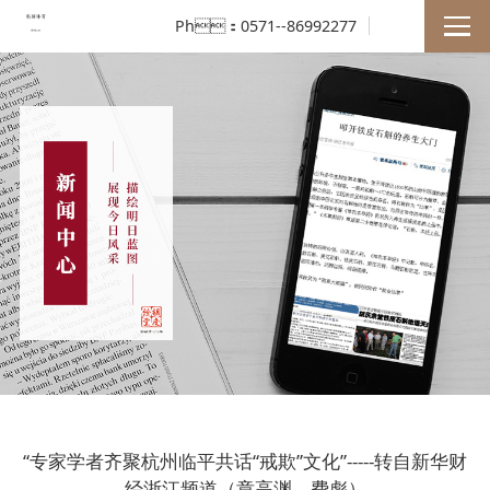
Ph：0571--86992277
“专家学者齐聚杭州临平共话“戒欺”文化”-----转自新华财
经浙江频道（章高渊、费彪）