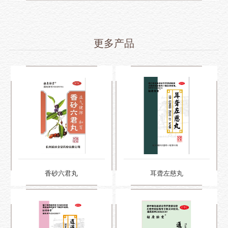
更多产品
香砂六君丸
耳聋左慈丸