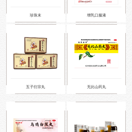
珍珠末
增乳口服液
五子衍宗丸
无比山药丸