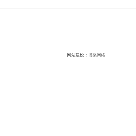
网站建设：
博采网络