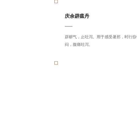
庆余辟瘟丹
辟秽气，止吐泻。用于感受暑邪，时行痧
闷，腹痛吐泻。