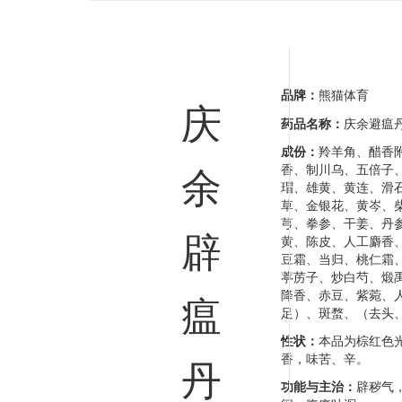
品牌：
熊猫体育
庆
药品名称：
庆余避瘟
成份：
羚羊角、醋香附
余
香、制川乌、五倍子
瑁、雄黄、黄连、滑
草、金银花、黄岑、
芎、拳参、干姜、丹
辟
黄、陈皮、人工麝香
豆霜、当归、桃仁霜
葶苈子、炒白芍、煅禹
瘟
降香、赤豆、紫菀
足）、斑蝥、（去头
性状：
本品为棕红色光亮
丹
香，味苦、辛。
功能与主治：
​辟秽气