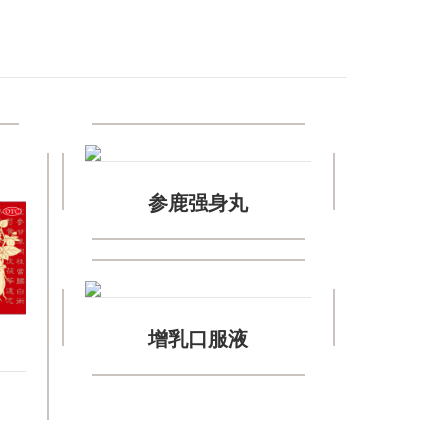
参鹿强身丸
增乳口服液