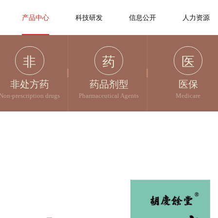
产品中心
科技研发
信息公开
人力资源
非
药
医
非处方药
药品剂型
医保
Non-prescription drugs
Pharmaceutical Agents
Medicare