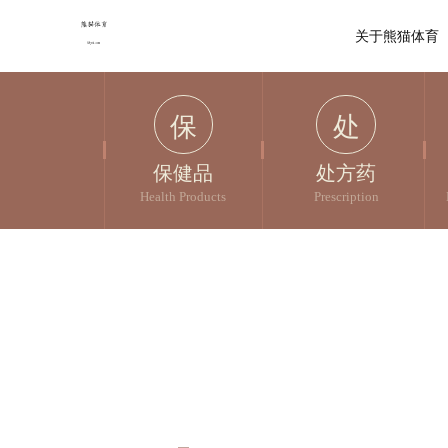
关于熊猫体育
保
处
保健品
处方药
Health Products
Prescription