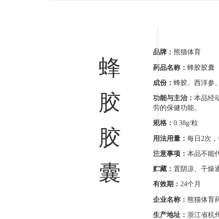
品牌：
熊猫体育
蜂
药品名称：
蜂胶胶囊
成份：
蜂胶、西洋参
胶
功能与主治：
本品经动
劳的保健功能。
规格：
0.38g/粒
胶
用法用量：
每日2次，
注意事项：
本品不能代
囊
贮藏：
置阴凉、干燥通
有效期：
24个月
企业名称：
熊猫体育
生产地址：
浙江省杭