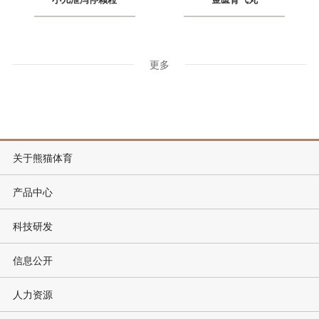
更多
关于熊猫体育
产品中心
科技研发
信息公开
人力资源