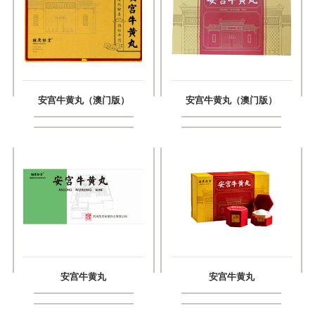
安宫牛黄丸（澳门版）
安宫牛黄丸（澳门版）
安宫牛黄丸
安宫牛黄丸