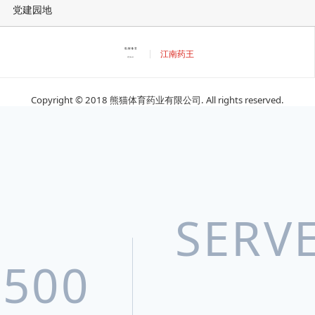
党建园地
江南药王
Copyright © 2018 熊猫体育药业有限公司. All rights reserved.
浙ICP备17060367号-1
浙公网安备33011002012755号
互联网药品
信息服务资格证书：(浙)-非经营性-2024-0191
网站建设：
博采网络
SERV
500