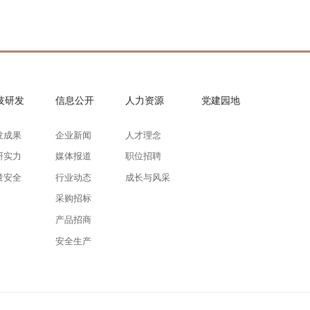
技研发
信息公开
人力资源
党建园地
发成果
企业新闻
人才理念
研实力
媒体报道
职位招聘
量安全
行业动态
成长与风采
采购招标
产品招商
安全生产