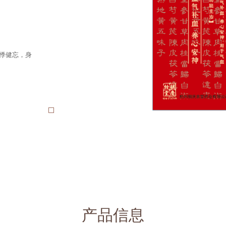
悸健忘，身
产品信息