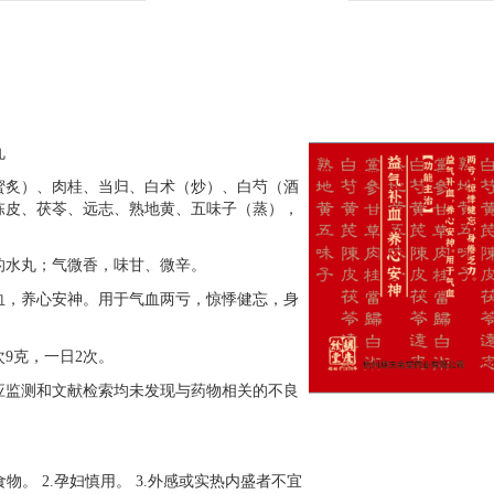
丸
炙）、肉桂、当归、白术（炒）、白芍（酒
皮、茯苓、远志、熟地黄、五味子（蒸），
水丸；气微香，味甘、微辛。
，养心安神。用于气血两亏，惊悸健忘，身
9克，一日2次。
监测和文献检索均未发现与药物相关的不良
物。 2.孕妇慎用。 3.外感或实热内盛者不宜