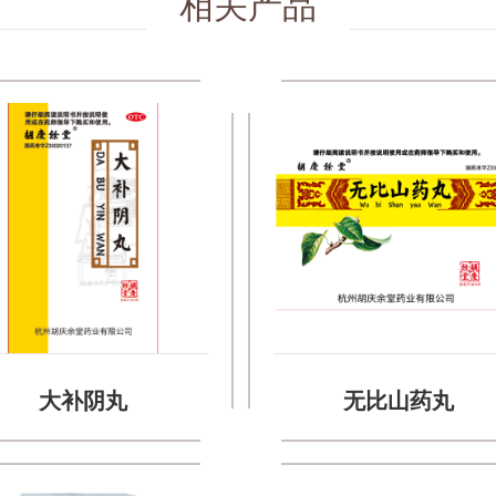
相关产品
大补阴丸
无比山药丸