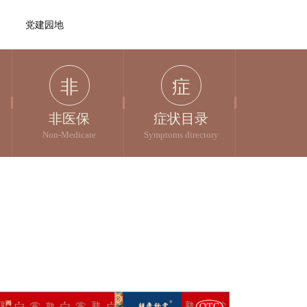
党建园地
非
症
非医保
症状目录
Non-Medicare
Symptoms directory