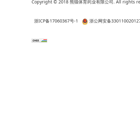
Copyright © 2018 熊猫体育药业有限公司. All rights re
浙ICP备17060367号-1
浙公网安备33011002012