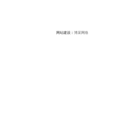
网站建设：
博采网络