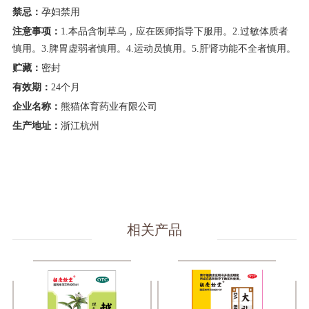
禁忌：
孕妇禁用
注意事项：
1.本品含制草乌，应在医师指导下服用。2.过敏体质者
慎用。3.脾胃虚弱者慎用。4.运动员慎用。5.肝肾功能不全者慎用。
贮藏：
密封
有效期：
24个月
企业名称：
熊猫体育药业有限公司
生产地址：
浙江杭州
相关产品