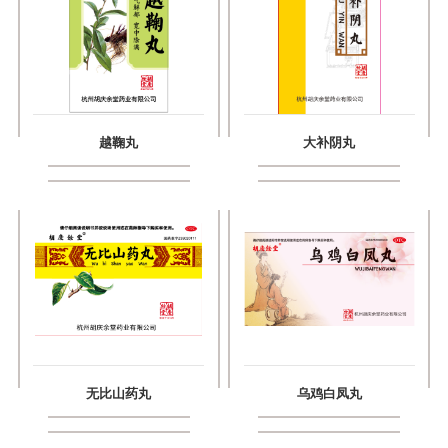
越鞠丸
大补阴丸
无比山药丸
乌鸡白凤丸