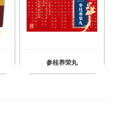
参桂养荣丸