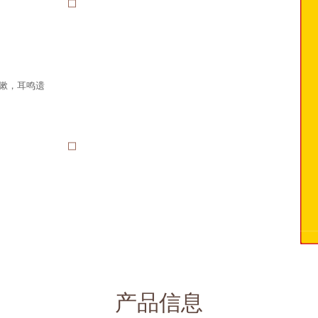
嗽，耳鸣遗
产品信息