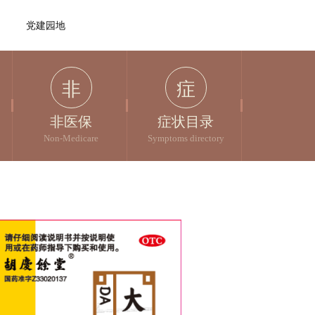
党建园地
非
症
非医保
症状目录
Non-Medicare
Symptoms directory