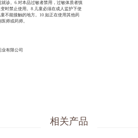
就诊。6.对本品过敏者禁用，过敏体质者慎
生改变时禁止使用。8.儿童必须在成人监护下使
儿童不能接触的地方。10.如正在使用其他药
医师或药师。
药业有限公司
相关产品