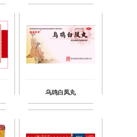
乌鸡白凤丸