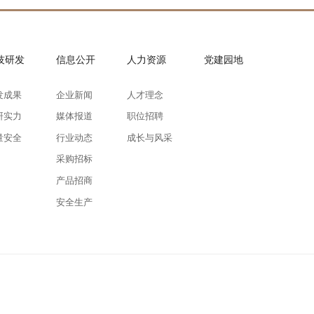
技研发
信息公开
人力资源
党建园地
发成果
企业新闻
人才理念
研实力
媒体报道
职位招聘
量安全
行业动态
成长与风采
采购招标
产品招商
安全生产